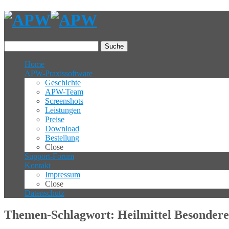
Suche
Home
APW-Praxissoftware
Geschichte
APW-Team
Screenshots
Leistungen
Preise
Download
Bestellung
Close
Support-Forum
Kontakt
Impressum
Close
Datenschutz
Themen-Schlagwort: Heilmittel Besonder