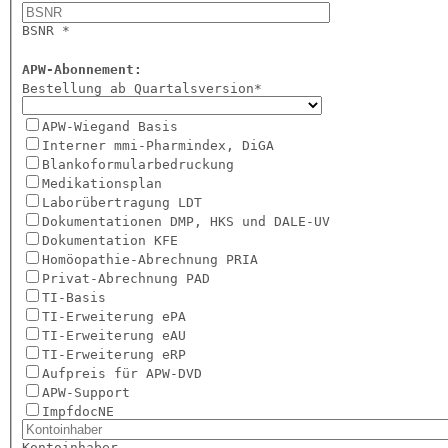
BSNR *
APW-Abonnement:
Bestellung ab Quartalsversion*
APW-Wiegand Basis
Interner mmi-Pharmindex, DiGA
Blankoformularbedruckung
Medikationsplan
Laborübertragung LDT
Dokumentationen DMP, HKS und DALE-UV
Dokumentation KFE
Homöopathie-Abrechnung PRIA
Privat-Abrechnung PAD
TI-Basis
TI-Erweiterung ePA
TI-Erweiterung eAU
TI-Erweiterung eRP
Aufpreis für APW-DVD
APW-Support
ImpfdocNE
Kontoinhaber