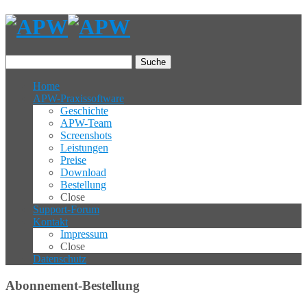
Suche
Home
APW-Praxissoftware
Geschichte
APW-Team
Screenshots
Leistungen
Preise
Download
Bestellung
Close
Support-Forum
Kontakt
Impressum
Close
Datenschutz
Abonnement-Bestellung