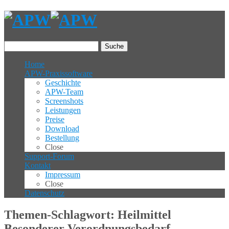
Suche
Home
APW-Praxissoftware
Geschichte
APW-Team
Screenshots
Leistungen
Preise
Download
Bestellung
Close
Support-Forum
Kontakt
Impressum
Close
Datenschutz
Themen-Schlagwort: Heilmittel
Besonderer Verordnungsbedarf