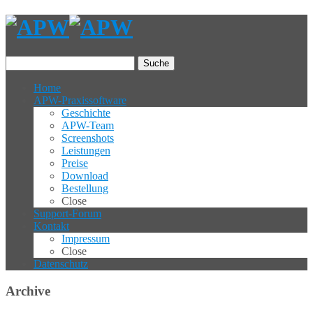
Suche
Home
APW-Praxissoftware
Geschichte
APW-Team
Screenshots
Leistungen
Preise
Download
Bestellung
Close
Support-Forum
Kontakt
Impressum
Close
Datenschutz
Archive