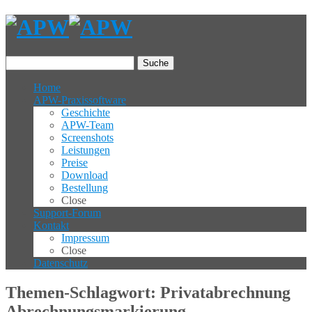
Suche
Home
APW-Praxissoftware
Geschichte
APW-Team
Screenshots
Leistungen
Preise
Download
Bestellung
Close
Support-Forum
Kontakt
Impressum
Close
Datenschutz
Themen-Schlagwort: Privatabrechnung
Abrechnungsmarkierung