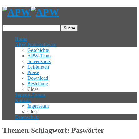
Suche
Home
APW-Praxissoftware
Geschichte
APW-Team
Screenshots
Leistungen
Preise
Download
Bestellung
Close
Support-Forum
Kontakt
Impressum
Close
Datenschutz
Themen-Schlagwort: Paswörter