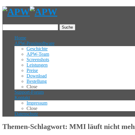
Suche
Home
APW-Praxissoftware
Geschichte
APW-Team
Screenshots
Leistungen
Preise
Download
Bestellung
Close
Support-Forum
Kontakt
Impressum
Close
Datenschutz
Themen-Schlagwort: MMI läuft nicht meh