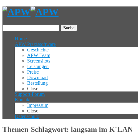
Suche
Home
APW-Praxissoftware
Geschichte
APW-Team
Screenshots
Leistungen
Preise
Download
Bestellung
Close
Support-Forum
Kontakt
Impressum
Close
Datenschutz
Themen-Schlagwort: langsam im K´LAN