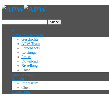
Suche
Home
APW-Praxissoftware
Geschichte
APW-Team
Screenshots
Leistungen
Preise
Download
Bestellung
Close
Support-Forum
Kontakt
Impressum
Close
Datenschutz