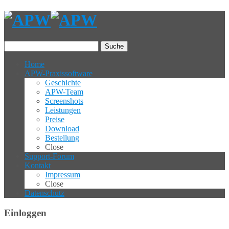
Suche
Home
APW-Praxissoftware
Geschichte
APW-Team
Screenshots
Leistungen
Preise
Download
Bestellung
Close
Support-Forum
Kontakt
Impressum
Close
Datenschutz
Einloggen