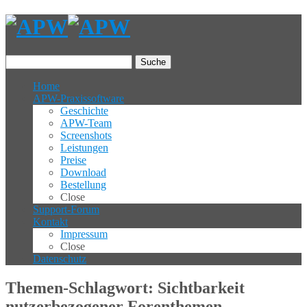
Suche
Home
APW-Praxissoftware
Geschichte
APW-Team
Screenshots
Leistungen
Preise
Download
Bestellung
Close
Support-Forum
Kontakt
Impressum
Close
Datenschutz
Themen-Schlagwort: Sichtbarkeit
nutzerbezogener Forenthemen