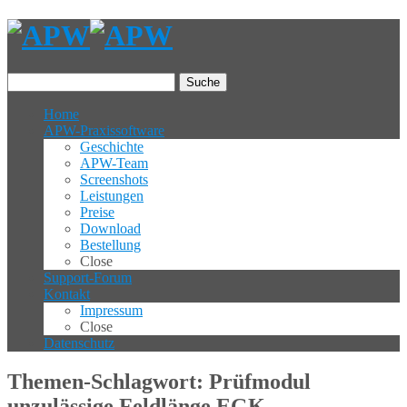
Suche
Home
APW-Praxissoftware
Geschichte
APW-Team
Screenshots
Leistungen
Preise
Download
Bestellung
Close
Support-Forum
Kontakt
Impressum
Close
Datenschutz
Themen-Schlagwort: Prüfmodul
unzulässige Feldlänge EGK