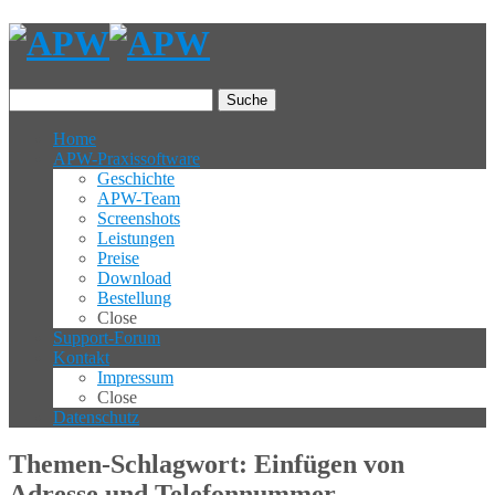
Suche
Home
APW-Praxissoftware
Geschichte
APW-Team
Screenshots
Leistungen
Preise
Download
Bestellung
Close
Support-Forum
Kontakt
Impressum
Close
Datenschutz
Themen-Schlagwort: Einfügen von
Adresse und Telefonnummer