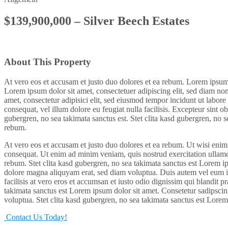
$139,900,000 – Silver Beech Estates
About This Property
At vero eos et accusam et justo duo dolores et ea rebum. Lorem ipsum d
Lorem ipsum dolor sit amet, consectetuer adipiscing elit, sed diam n
amet, consectetur adipisici elit, sed eiusmod tempor incidunt ut labore
consequat, vel illum dolore eu feugiat nulla facilisis. Excepteur sint o
gubergren, no sea takimata sanctus est. Stet clita kasd gubergren, no 
rebum.
At vero eos et accusam et justo duo dolores et ea rebum. Ut wisi enim
consequat. Ut enim ad minim veniam, quis nostrud exercitation ullamco
rebum. Stet clita kasd gubergren, no sea takimata sanctus est Lorem i
dolore magna aliquyam erat, sed diam voluptua. Duis autem vel eum iriu
facilisis at vero eros et accumsan et iusto odio dignissim qui blandit pr
takimata sanctus est Lorem ipsum dolor sit amet. Consetetur sadipsci
voluptua. Stet clita kasd gubergren, no sea takimata sanctus est Lorem
Contact Us Today!