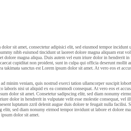
olor sit amet, consectetur adipisici elit, sed eiusmod tempor incidunt u
onummy nibh euismod tincidunt ut laoreet dolore magna aliquam erat vol
 et dolore magna aliqua. Duis autem vel eum iriure dolor in hendrerit in 
bcaecat cupiditat non proident, sunt in culpa qui officia deserunt mollit a
sea takimata sanctus est Lorem ipsum dolor sit amet. At vero eos et accu
 ad minim veniam, quis nostrud exerci tation ullamcorper suscipit lobor
 laboris nisi ut aliquid ex ea commodi consequat. At vero eos et accus
psum dolor sit amet. Consetetur sadipscing elitr, sed diam nonumy eirmo
re dolor in hendrerit in vulputate velit esse molestie consequat, vel il
aesent luptatum zzril delenit augue duis dolore te feugait nulla facilisi. 
ng elitr, sed diam nonumy eirmod tempor invidunt ut labore et dolore m
 ipsum dolor sit amet.