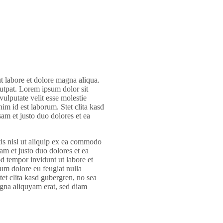
t labore et dolore magna aliqua.
utpat. Lorem ipsum dolor sit
vulputate velit esse molestie
nim id est laborum. Stet clita kasd
sam et justo duo dolores et ea
tis nisl ut aliquip ex ea commodo
am et justo duo dolores et ea
d tempor invidunt ut labore et
lum dolore eu feugiat nulla
Stet clita kasd gubergren, no sea
agna aliquyam erat, sed diam