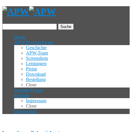
Suche
Home
APW-Praxissoftware
Geschichte
APW-Team
Screenshots
Leistungen
Preise
Download
Bestellung
Close
Support-Forum
Kontakt
Impressum
Close
Datenschutz